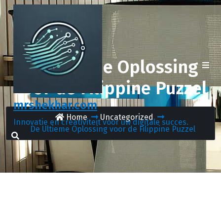
Spring
naar
de
inhoud
De Ultieme Oplossing
voor de Filippine Puzzel
mrshekhar.com
Home
Uncategorized
Innovatie en creativiteit voor uw digitale succes.
De Ultieme Oplossing voor de Filippine Puzzel