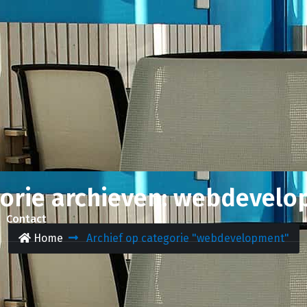
orie archieven: webdevel
Contact
Home
Archief op categorie "webdevelopment"