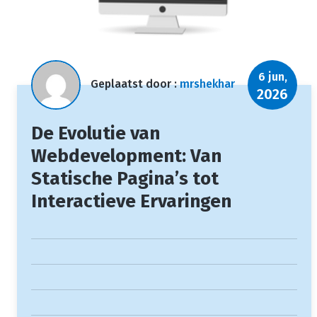
6 jun,
Geplaatst door :
mrshekhar
2026
De Evolutie van
Webdevelopment: Van
Statische Pagina’s tot
Interactieve Ervaringen