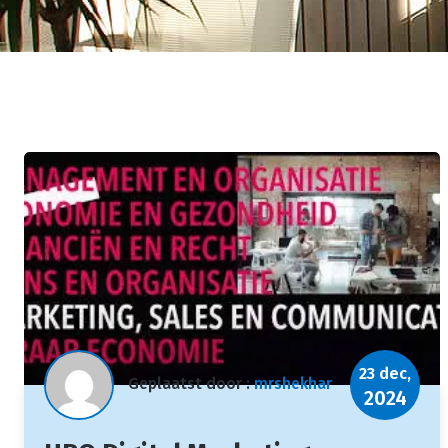
23 dec,
Geplaatst door :
mrshekhar
2024