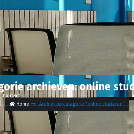
gorie archieven: online stu
Contact
Home
Archief op categorie "online studeren"