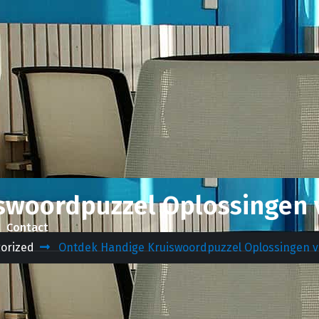
swoordpuzzel Oplossingen v
Contact
orized
Ontdek Handige Kruiswoordpuzzel Oplossingen v