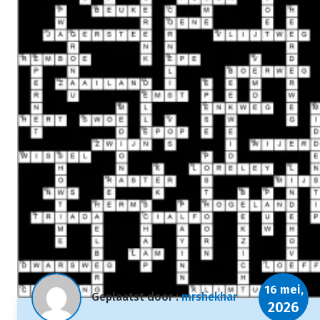
16 mei,
Geplaatst door :
mrshekhar
2026