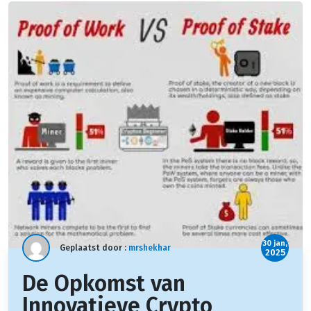
30 jan,
Geplaatst door :
mrshekhar
2025
De Opkomst van
Innovatieve Crypto