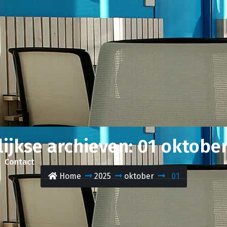
ijkse archieven: 01 oktobe
Contact
Home
2025
oktober
01